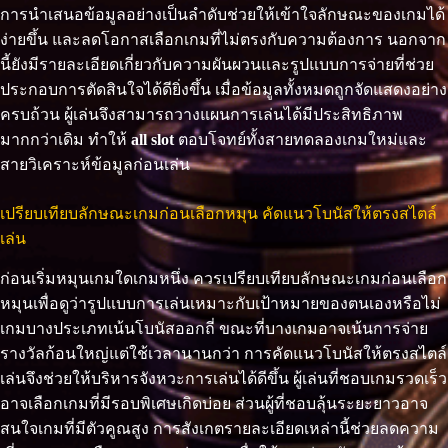
การนำเสนอข้อมูลอย่างเป็นลำดับช่วยให้เข้าใจลักษณะของเกมได้
ง่ายขึ้น และลดโอกาสเลือกเกมที่ไม่ตรงกับความต้องการ นอกจาก
นี้ยังมีรายละเอียดเกี่ยวกับความผันผวนและรูปแบบการจ่ายที่ช่วย
ประกอบการตัดสินใจได้ดียิ่งขึ้น เมื่อข้อมูลทั้งหมดถูกจัดแสดงอย่าง
ครบถ้วน ผู้เล่นจึงสามารถวางแผนการเล่นได้มีประสิทธิภาพ
มากกว่าเดิม ทำให้
all slot
ตอบโจทย์ทั้งสายทดลองเกมใหม่และ
สายวิเคราะห์ข้อมูลก่อนเล่น
เปรียบเทียบลักษณะเกมก่อนเลือกหมุน คัดแนวโบนัสให้ตรงสไตล์
เล่น
ก่อนเริ่มหมุนเกมใดเกมหนึ่ง ควรเปรียบเทียบลักษณะเกมก่อนเลือก
หมุนเพื่อดูว่ารูปแบบการเล่นเหมาะกับเป้าหมายของตนเองหรือไม่
เกมบางประเภทเน้นโบนัสออกถี่ ขณะที่บางเกมอาจเน้นการจ่าย
รางวัลก้อนใหญ่แต่ใช้เวลานานกว่า การคัดแนวโบนัสให้ตรงสไตล์
เล่นจึงช่วยให้บริหารจังหวะการเล่นได้ดีขึ้น ผู้เล่นที่ชอบเกมรวดเร็ว
อาจเลือกเกมที่มีรอบพิเศษเกิดบ่อย ส่วนผู้ที่ชอบลุ้นระยะยาวอาจ
สนใจเกมที่มีตัวคูณสูง การสังเกตรายละเอียดเหล่านี้ช่วยลดความ