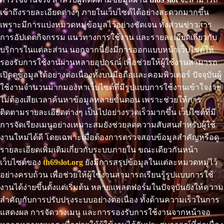
เข้าถึงรายละเอียดต่างๆ ภายในเว็บไซต์ได้อย่างสะดวกมากขึ้น
เพราะมีการแบ่งหมวดหมู่ข้อมูลไว้อย่างชัดเจน ทั้งส่วนข่าวสาร
การอัปเดตกิจกรรม แนวทางการใช้งาน และรายละเอียดเกี่ยวกับ
บริการในแต่ละส่วน นอกจากนี้ยังมีการออกแบบหน้าเว็บไซต์ให้
รองรับการใช้งานผ่านหลายอุปกรณ์ เพื่อช่วยให้ผู้ใช้งานสามารถ
เปิดดูข้อมูลได้อย่างต่อเนื่องทั้งบนมือถือและคอมพิวเตอร์ ปัจจุบันผู้
ใช้งานจำนวนมากมองหาเว็บไซต์ที่มีรูปแบบการใช้งานเข้าใจง่าย
ไม่ต้องเสียเวลาค้นหาข้อมูลหลายขั้นตอน เพราะช่วยให้การ
ติดตามรายละเอียดต่างๆ เป็นไปอย่างรวดเร็วมากขึ้น เว็บไซต์ที่มี
การจัดเรียงเมนูอย่างเหมาะสมยังช่วยลดความสับสนสำหรับผู้ใช้
งานใหม่ได้ดี โดยเฉพาะเมื่อต้องการตรวจสอบข้อมูลสำคัญหรือดู
รายละเอียดเพิ่มเติมเกี่ยวกับระบบภายใน ขณะเดียวกันหน้า
เว็บไซต์ของ
th69slot.org
ยังมีการสรุปข้อมูลในแต่ละหมวดหมู่ไว้
อย่างครบถ้วน เพื่อช่วยให้ผู้ใช้งานสามารถเรียนรู้รูปแบบการใช้
งานได้ง่ายขึ้นตั้งแต่เริ่มต้น หลายแพลตฟอร์มในปัจจุบันยังให้ความ
สำคัญกับการปรับปรุงระบบอย่างต่อเนื่อง ทั้งด้านความเร็วในการ
แสดงผล การจัดวางเมนู และการรองรับการใช้งานจากหน้าจอ