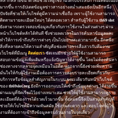
หลากหลายขนาด เพื่อช่วยให้ผู้ใช้งานได้รับประสบการณ์ที่ต่อเนื่อง
มากขึ้น การอัปเดตข้อมูลข่าวสารอย่างสม่ำเสมอยังเป็นอีกหนึ่ง
ปัจจัยที่ช่วยให้เว็บไซต์ดูมีความน่าเชื่อถือ เพราะผู้ใช้งานสามารถ
ติดตามรายละเอียดใหม่ๆ ได้ตลอดเวลา สำหรับผู้ใช้งาน
th69 slot
ยังสามารถตรวจสอบข้อมูลเกี่ยวกับการใช้งานในส่วนต่างๆ ผ่าน
หน้าเว็บไซต์หลักได้ทันที ซึ่งช่วยลดเวลาในการค้นหาข้อมูลและ
ทำให้การเข้าถึงบริการต่างๆ เป็นไปอย่างสะดวกมากขึ้น อีกหนึ่ง
สิ่งที่หลายคนให้ความสำคัญคือช่องทางการสื่อสารกับทีมงาน
เว็บไซต์ที่มีเมนู
ติดต่อเรา
ชัดเจนมักช่วยให้ผู้ใช้งานสามารถ
สอบถามข้อมูลเพิ่มเติมหรือแจ้งปัญหาได้ง่ายขึ้น โดยไม่ต้องค้นหา
ช่องทางจากหลายจุดเหมือนในอดีต นอกจากนี้ยังช่วยเพิ่มความ
มั่นใจให้กับผู้ใช้งานเมื่อต้องการตรวจสอบรายละเอียดเกี่ยวกับ
บริการหรือข้อมูลสำคัญภายในระบบ ขณะเดียวกันหน้าเว็บไซต์
ของ
th69slot.org
ยังมีการออกแบบให้เข้าถึงข้อมูลต่างๆ ได้ง่ายขึ้น
ผ่านเมนูที่จัดเรียงไว้อย่างเหมาะสม ช่วยให้ผู้ใช้งานสามารถดูราย
ละเอียดที่ต้องการได้รวดเร็วมากขึ้น ทั้งหมดนี้จึงเป็นส่วนสำคัญที่
ช่วยให้เว็บไซต์มีความทันสมัย ใช้งานสะดวก และตอบโจทย์ผู้ใช้
งานที่ต้องการเข้าถึงข้อมูลครบถ้วนภายในจุดเดียว